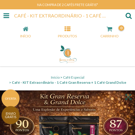
NA COMPRA DE 2 CAFÉS FRETE GRÁTIS*
CAFÉ - KIT EXTRAORDINÁRIO - 1 CAFÉ GRAN RESERVA + 1 CAFÉ GRAND DOLCE
0
INÍCIO
PRODUTOS
CARRINHO
Início
>
Café Especial
>
Café - KIT Extraordinário - 1 Café Gran Reserva + 1 Café Grand Dolce
OFERTA
ENVIO
GRÁTIS