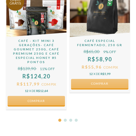
GRÁTIS
G
CAFÉ - KIT MINI 3
CAFÉ ESPECIAL
GERAÇÕES- CAFÉ
FERMENTADO, 250 GR
GOURMET 250G, CAFÉ
R$65,00
9
% OFF
PREMIUM 250G E CAFÉ
ESPECIAL HONEY 85
R$58,90
PONTOS
R$55,96
COM
PIX
R$139,90
11
% OFF
12
X DE
R$5,99
R$124,20
R$117,99
COMPRAR
COM
PIX
12
X DE
R$12,64